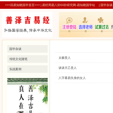
>>>回易知晓国学首页<<<
| 易经周易八卦64卦研究网-易知晓国学站 |
国学杂谈
国学杂谈
太极贵人
传统文化随笔
谈谈天乙贵人
实战案例
八字看易失身的女人