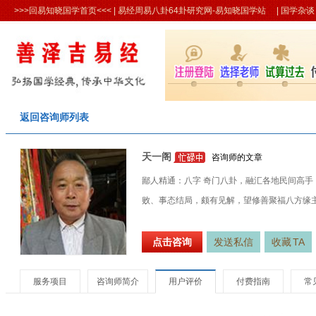
>>>回易知晓国学首页<<<
| 易经周易八卦64卦研究网-易知晓国学站 |
国学杂谈
返回咨询师列表
天一阁
咨询师的文章
鄙人精通：八字 奇门八卦，融汇各地民间高
败、事态结局，颇有见解，望修善聚福八方缘
点击咨询
发送私信
收藏
TA
服务项目
咨询师简介
用户评价
付费指南
常