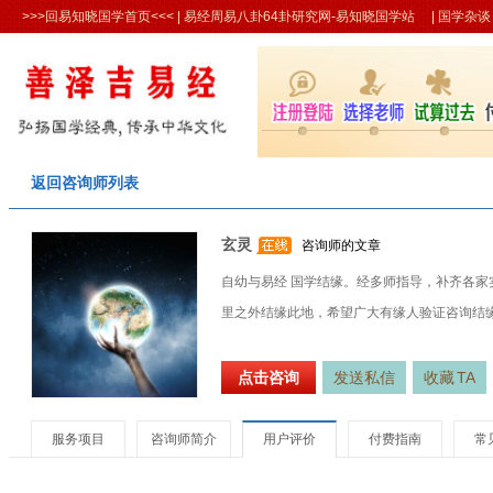
>>>回易知晓国学首页<<<
| 易经周易八卦64卦研究网-易知晓国学站 |
国学杂谈
返回咨询师列表
玄灵
咨询师的文章
自幼与易经 国学结缘。经多师指导，补齐各
里之外结缘此地，希望广大有缘人验证咨询结
点击咨询
发送私信
收藏
TA
服务项目
咨询师简介
用户评价
付费指南
常