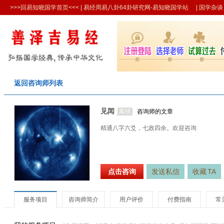
>>>回易知晓国学首页<<<
| 易经周易八卦64卦研究网-易知晓国学站 |
国学杂谈
返回咨询师列表
见闻
咨询师的文章
精通八字六爻，七政四余。欢迎咨询
点击咨询
发送私信
收藏
TA
服务项目
咨询师简介
用户评价
付费指南
常