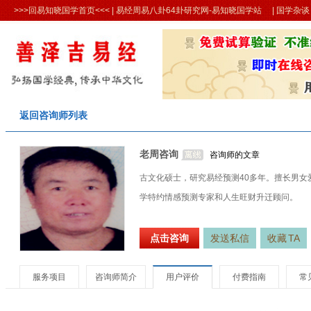
>>>回易知晓国学首页<<<
| 易经周易八卦64卦研究网-易知晓国学站 |
国学杂谈
返回咨询师列表
老周咨询
咨询师的文章
古文化硕士，研究易经预测40多年。擅长男
学特约情感预测专家和人生旺财升迁顾问。
点击咨询
发送私信
收藏
TA
服务项目
咨询师简介
用户评价
付费指南
常