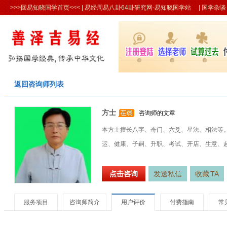
>>>回易知晓国学首页<<<
| 易经周易八卦64卦研究网-易知晓国学站 |
国学杂谈
返回咨询师列表
方士
咨询师的文章
本方士擅长八字、奇门、六爻、星法、相法等
运、健康、子嗣、升职、考试、开店、生意、
点击咨询
发送私信
收藏
TA
服务项目
咨询师简介
用户评价
付费指南
常